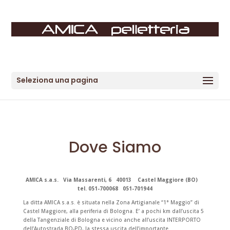
Seleziona una pagina
Dove Siamo
AMICA s.a.s. Via Massarenti, 6 40013 Castel Maggiore (BO)
tel. 051-700068 051-701944
La ditta AMICA s.a.s. è situata nella Zona Artigianale “1° Maggio” di
Castel Maggiore, alla periferia di Bologna. E’ a pochi km dall’uscita 5
della Tangenziale di Bologna e vicino anche all’uscita INTERPORTO
dell’Autostrada BO-PD, la stessa uscita dell’importante